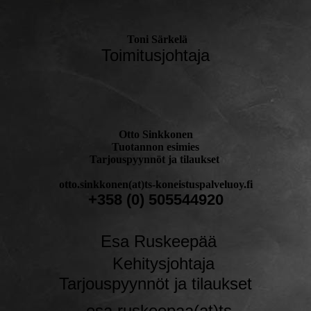
Toni Särkelä
Toimitusjohtaja
Otto Sinkkonen
Tuotannon esimies
Tarjouspyynnöt ja tilaukset
otto.sinkkonen(at)ts-koneistuspalveluoy.fi
+358 (0) 505544920
Esa Ruskeepää
Kehitysjohtaja
Tarjouspyynnöt ja tilaukset
esa.ruskeepaa(at)ts-